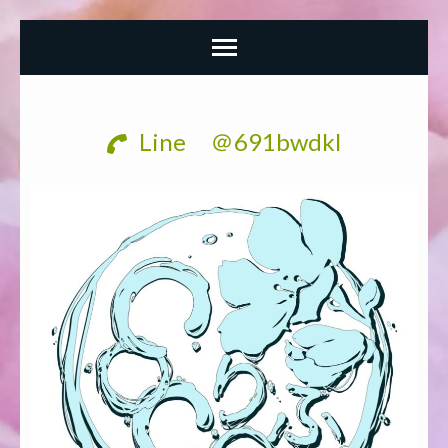
コ
ン
Line ＠691bwdkl
テ
ン
ツ
へ
ス
キ
ッ
プ
(Enter
を